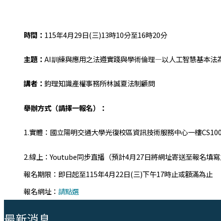
時間：
115年4月29日(三)13時10分至16時20分
主題：
AI訓練與應用之法遵實踐與學術倫理—以人工智慧基本法
講者：
鈞理知識產權事務所林誠夏法制顧問
舉辦方式（請擇一報名）：
1.實體：國立陽明交通大學光復校區資訊技術服務中心一樓CS100
2.線上：Youtube同步直播（預計4月27日將網址寄送至報名填
報名期限：即日起至115年4月22日(三)下午17時止或額滿為止
報名網址：
請點選
:::
最新消息