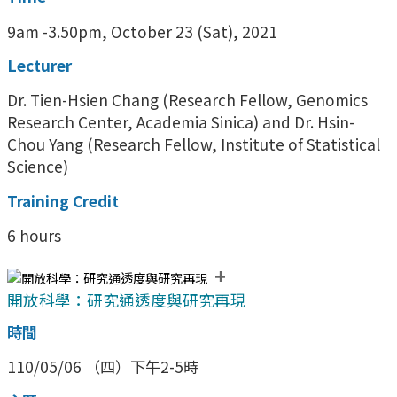
9am -3.50pm, October 23 (Sat), 2021
Lecturer
Dr. Tien-Hsien Chang (Research Fellow, Genomics
Research Center, Academia Sinica) and Dr. Hsin-
Chou Yang (Research Fellow, Institute of Statistical
Science)
Training Credit
6 hours
+
開放科學：研究通透度與研究再現
時間
110/05/06 （四）下午2-5時