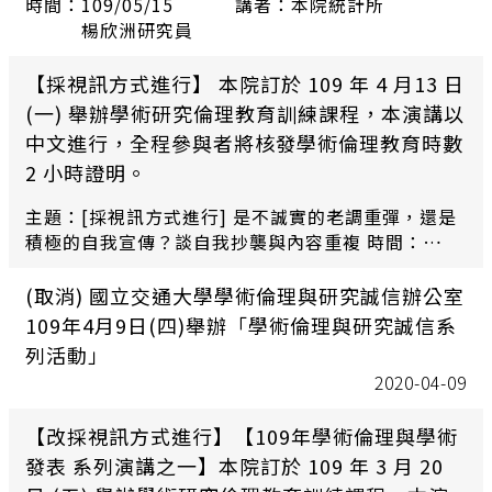
時間：109/05/15 講者：本院統計所
楊欣洲研究員
【採視訊方式進行】 本院訂於 109 年 4 月13 日
(一) 舉辦學術研究倫理教育訓練課程，本演講以
中文進行，全程參與者將核發學術倫理教育時數
2 小時證明。
主題：[採視訊方式進行] 是不誠實的老調重彈，還是
積極的自我宣傳？談自我抄襲與內容重複 時間：
109/4/13 （ㄧ）2:00- 4:00 pm 講者：國立成功大學
人文社會科學中心助理研究學者 甘偵蓉
(取消) 國立交通大學學術倫理與研究誠信辦公室
109年4月9日(四)舉辦「學術倫理與研究誠信系
列活動」
2020-04-09
【改採視訊方式進行】【109年學術倫理與學術
發表 系列演講之一】本院訂於 109 年 3 月 20