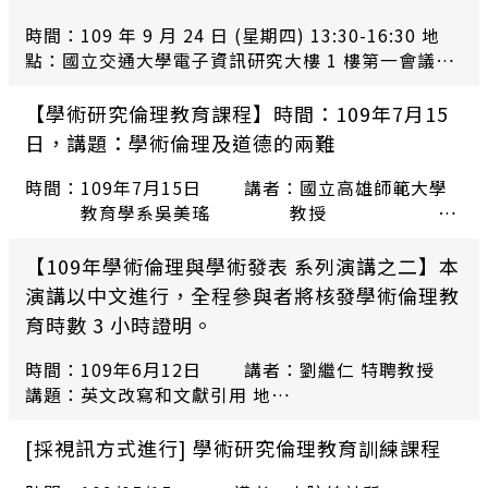
時間：109 年 9 月 24 日 (星期四) 13:30-16:30 地
點：國立交通大學電子資訊研究大樓 1 樓第一會議室
講者：國立交通大學學術倫理與研究誠信辦公室周倩
主任講題：從抄襲到自我抄襲：內涵、規範與預防 報
【學術研究倫理教育課程】時間：109年7月15
名截止日期：即日起至 109 年 9 月 21 日 (星期一)
日，講題：學術倫理及道德的兩難
17:00 止，未於期限內報名者，可現場報名參加。 報
名網址：https://reurl.cc/4m1MKX
時間：109年7月15日 講者：國立高雄師範大學
教育學系吳美瑤 教授
地點：蔡元培紀念館 第一會議室
講題：學術倫理及道德 的兩難
【109年學術倫理與學術發表 系列演講之二】本
演講以中文進行，全程參與者將核發學術倫理教
育時數 3 小時證明。
時間：109年6月12日 講者：劉繼仁 特聘教授
講題：英文改寫和文獻引用 地
點： 中研院人文館遠距會議室
[採視訊方式進行] 學術研究倫理教育訓練課程