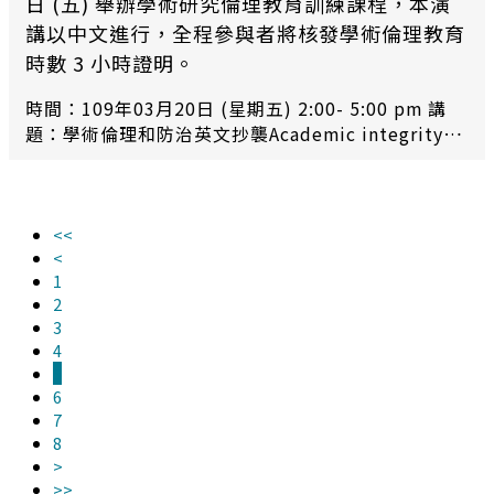
日 (五) 舉辦學術研究倫理教育訓練課程，本演
講以中文進行，全程參與者將核發學術倫理教育
時數 3 小時證明。
時間：109年03月20日 (星期五) 2:00- 5:00 pm 講
題：學術倫理和防治英文抄襲Academic integrity
and plagiarism avoidance 報名網址：
https://reurl.cc/6g1RKk
<<
<
1
2
3
4
5
6
7
8
>
>>